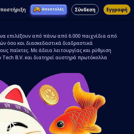
Υποστήριξη
Σύνδεση
Εγγραφή
Αποστολές
 να επιλέξουν από πάνω από 6.000 παιχνίδια από
ών όσο και διασκεδαστικά διαδραστικά
ους παίκτες. Με άδεια λειτουργίας και ρύθμιση
o Tech B.V. και διατηρεί αυστηρά πρωτόκολλα
ΤΟΣ