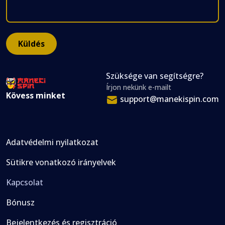
Szüksége van segítségre?
Írjon nekünk e-mailt
Kövess minket
support@manekispin.com
Adatvédelmi nyilatkozat
Sütikre vonatkozó irányelvek
Kapcsolat
Bónusz
Bejelentkezés és regisztráció