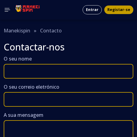
Entrar
Registar-se
Manekispin
»
Contacto
Contactar-nos
O seu nome
O seu correio eletrónico
A sua mensagem