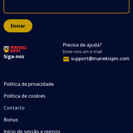
Precisa de ajuda?
Envie-nos um e-mail
Siga-nos
support@manekispin.com
Política de privacidade
Política de cookies
Contacto
Bonus
Início de sessão e registo