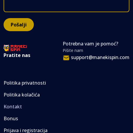
Potrebna vam je pomoć?
Pišite nam
Pratite nas
support@manekispin.com
Politika privatnosti
Politika kolačića
Kontakt
Bonus
Prijava i registracija