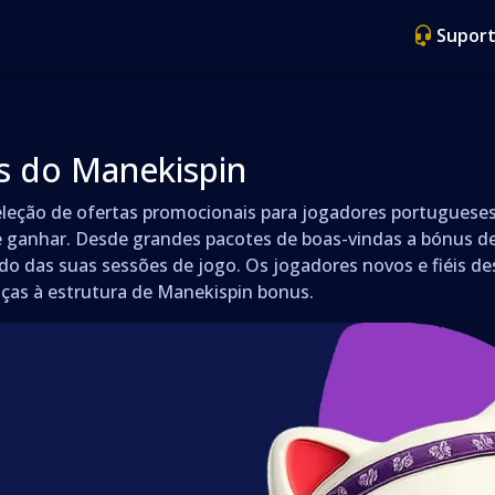
Suport
 do Manekispin
eção de ofertas promocionais para jogadores portugueses, 
e ganhar. Desde grandes pacotes de boas-vindas a bónus d
ido das suas sessões de jogo. Os jogadores novos e fiéis 
aças à estrutura de Manekispin bonus.