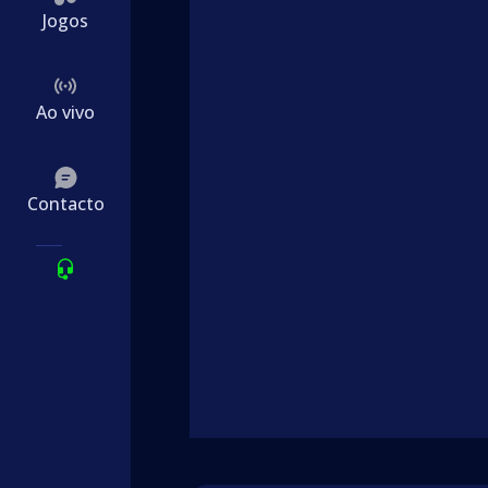
Jogos
Ao vivo
Contacto